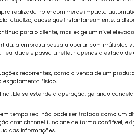
ompra realizada no e-commerce impacta automati
al atualiza, quase que instantaneamente, a dispon
ntínua para o cliente, mas exige um nível elevado
ntida, a empresa passa a operar com múltiplas 
a realidade e passa a refletir apenas o estado d
tuações recorrentes, como a venda de um produto
o esgotamento físico.
 final. Ele se estende à operação, gerando cancel
o em tempo real não pode ser tratada como um dif
ção omnichannel funcione de forma confiável, exi
uo das informações.