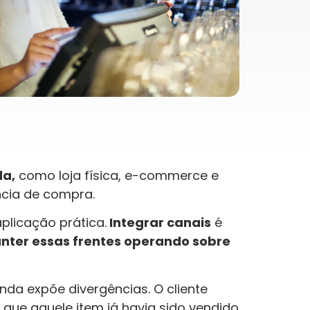
da,
como loja física, e-commerce e
ncia de compra.
aplicação prática.
Integrar canais
é
nter essas frentes operando sobre
nda expõe divergências. O cliente
 que aquele item já havia sido vendido