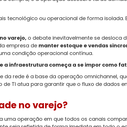
 tecnológico ou operacional de forma isolada. El
no varejo,
o debate inevitavelmente se desloca d
 da empresa de
manter estoque e vendas sincro
ma condição operacional contínua.
e a infraestrutura começa a se impor como fa
de da rede é a base da operação omnichannel, qu
o de TI atua para garantir que o fluxo de dados e
ade no varejo?
ra uma operação em que todos os canais compa
ente seja refletida de forma imediata em todo o 