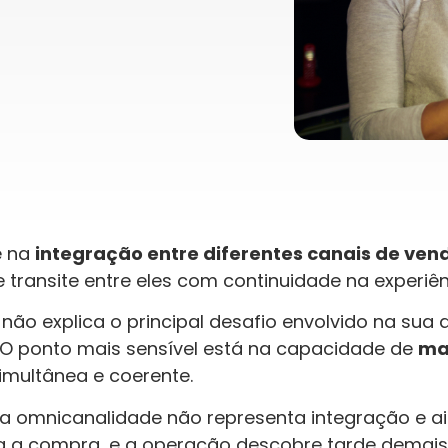
e na
i
ntegração entre diferentes canais de ven
e transite entre eles com continuidade na experiê
não explica o principal desafio envolvido na sua 
. O ponto mais sensível está na capacidade de
ma
imultânea e coerente.
a omnicanalidade não representa integração e ai
iza a compra, e a operação descobre tarde demais