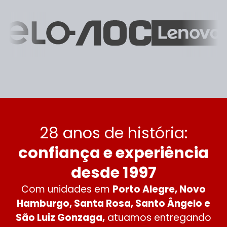
28 anos de história:
confiança e experiência
desde 1997
Com unidades em
Porto Alegre, Novo
Hamburgo, Santa Rosa, Santo Ângelo e
São Luiz Gonzaga,
atuamos entregando