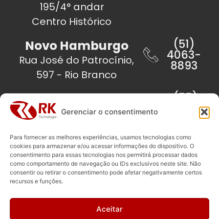
195/4° andar
Centro Histórico
(51)
Novo Hamburgo
4063-
Rua José do Patrocínio,
8893
597 - Rio Branco
(55)
Santa Rosa
3511-
Travessa Dom Pedro II,
Gerenciar o consentimento
1313
53/Sala 02 - Centro
Para fornecer as melhores experiências, usamos tecnologias como
cookies para armazenar e/ou acessar informações do dispositivo. O
(55)
Santo Ângelo
consentimento para essas tecnologias nos permitirá processar dados
3312-
como comportamento de navegação ou IDs exclusivos neste site. Não
Rua Antunes Ribas,
6702
consentir ou retirar o consentimento pode afetar negativamente certos
1519/Sala 11 - Centro
recursos e funções.
(55)
São Luiz Gonzaga
Aceitar
3352-