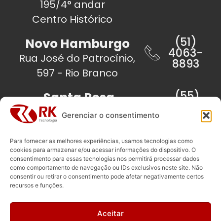
195/4° andar
Centro Histórico
(51)
Novo Hamburgo
4063-
Rua José do Patrocínio,
8893
597 - Rio Branco
(55)
Santa Rosa
3511-
Travessa Dom Pedro II,
1313
Gerenciar o consentimento
53/Sala 02 - Centro
Para fornecer as melhores experiências, usamos tecnologias como
(55)
Santo Ângelo
cookies para armazenar e/ou acessar informações do dispositivo. O
3312-
consentimento para essas tecnologias nos permitirá processar dados
Rua Antunes Ribas,
6702
como comportamento de navegação ou IDs exclusivos neste site. Não
consentir ou retirar o consentimento pode afetar negativamente certos
1519/Sala 11 - Centro
recursos e funções.
(55)
São Luiz Gonzaga
3352-
Aceitar
Rua Dr. Bento Soeiro de