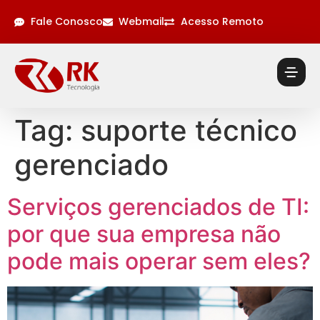
Fale Conosco
Webmail
Acesso Remoto
Tag:
suporte técnico
gerenciado
Serviços gerenciados de TI:
por que sua empresa não
pode mais operar sem eles?